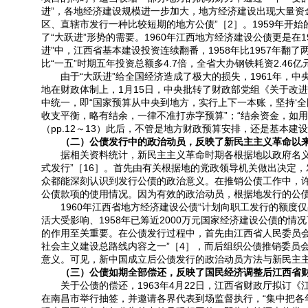
进”，各地经济建设规模进一步加大，地方经济建设出现大量资金
区、直辖市发行一种比较短期的地方公债”［2］。1959年
了“大跃进”形势的需要。1960年江西地方经济建设公债更是在1
进”中，江西省基本建设投资连续翻番，1958年比1957年翻了两
比“一五”时期五年投资总额多4.7倍，全省大办钢铁耗资2.46
由于“大跃进”给全国经济造成了极大的损失，1961年，中
地在财政体制上，1月15日，中央批转了财政部党组《关于改
中统一，即“国家预算从中央到地方，实行上下一本账，坚持‘全国
收支平衡，略有结余，一律不准打赤字预算”；“结余资金，如
（pp.12～13）此后，不管是地方财政预算安排，还是基本
（二）公债发行中的政治动员，反映了新民主主义革命以
据相关资料统计，新民主主义革命时期各根据地以政府名义发
式发行”［16］。首先由有关根据地的党政领导机关做出决定
众都能深刻认识到发行公债的政治意义。在推销公债工作中，
公债款项的使用情况。因为有效的政治动员，根据地发行的公
1960年江西省地方经济建设公债“计划向职工发行的额度仅占当
活大受影响、1958年已筹近2000万元国家经济建设公债的
的作用至关重要。在公债发行过程中，首先由江西省人民委员会
社会主义建设总路线内容之一”［4］，而后组织公债推销委员
意义。可见，新中国成立后公债发行的政治动员方法与新民主
（三）公债如期全部偿还，反映了国民经济调整后江西省
关于公债的偿还，1963年4月22日，江西省财政厅拟订《江
在南昌市举行抽签，并邀请各界代表到场监督执行，“集中把各