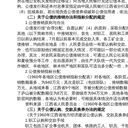
所在地公安机关发给的迁移证）向当地人民银行兑还公债本息。（
构。公债发行和还本付息事宜指定由中国人民银行江西省分行
（8）惩戒条款。若出现伪造公债债券或破坏公债信用者，依
（二）关于公债的推销办法和指标分配的规定
1.公债推销原则与办法
公债发行按“合理分配、自愿认购”［4］的原则，采取分配
其他（以下简称市民）中推销发行。首先，对职工、居民和工商
日以前认购结束，7月底以前基本完成交款入库。各工矿企业
债推销，均由所在地县（市）人民委员会统一布置认购和交款
外，也可以鼓励他们根据定息收入情况，尽可能以一部分或大
办理。其次，对农民采取的公债推销方法，可通过人民公社采
和夏收预分等工作，在自愿原则下，由生产大队统一代为交款，
作物区、丰收地区、林木特产地区和富队可适当多分配一些，
2.公债推销指标分配
《1960年各地区公债推销指标分配表》对各地区、各阶层
销数额最多，为940万元；其次是职工（包括部队），推销数额
万元。从地域来看，江西省9个地区、市被分配的公债推销数额，
了庐山被分配数额仅为8万元、景德镇市为94万元外，其他各地
阶层间的数额，各地认为有必要时，可根据具体情况作适当调整
资料来源：江西省人民委员会：《1960年各地区公债推销指标分
（三）关于公债认购、交款及换券办法的规定
《关于1960年江西省地方经济建设公债认购、交款及换券
1.职工认购和交款手续
职工包括工矿企事业机关、团体、铁路的工人、职员、干部