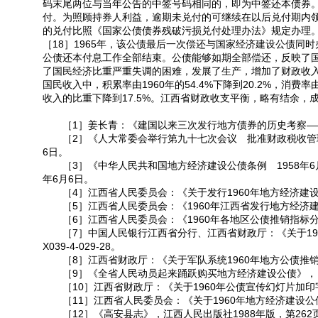
码末尾两位与当年公告的中签号码相同的，即为中签还本债券。公
付。为照顾持券人利益，逾期未兑付的可继续在以后兑付期内
的兑付比照《国家公债债券残破污损兑付处理办法》规定办理。
［18］1965年，该公债最后一次偿还与国家经济建设公债同
公债还本付息工作全部结束。公债能够如期全部偿还，反映了
了国民经济比重严重失调的困难，发展了生产，增加了财政收入。196
国民收入中，积累率由1960年的54.4%下降到20.2%，消费率由
收入的比重下降到17.5%。江西省财政收支平衡，略有结余，成
［1］姜长青：《建国以来三次发行地方债券的历史考察——
［2］《人大常委会举行第九十七次会议 批准财政税收管理
6日。
［3］《中华人民共和国地方经济建设公债条例 1958年6
年6月6日。
［4］江西省人民委员会：《关于发行1960年地方经济建设公债的
［5］江西省人民委员会：《1960年江西省发行地方经济建设公债
［6］江西省人民委员会：《1960年各地区公债推销指标分配表》
［7］中国人民银行江西省分行、江西省财政厅：《关于19
X039-4-029-28。
［8］江西省财政厅：《关于军队系统1960年地方公债推销任务
［9］《全省人民动员起来踊跃购买地方经济建设公债》，《江
［10］江西省财政厅：《关于1960年公债宣传幻灯片加印字头的
［11］江西省人民委员会：《关于1960年地方经济建设公债推销
［12］《高安县志》，江西人民出版社1988年版，第262