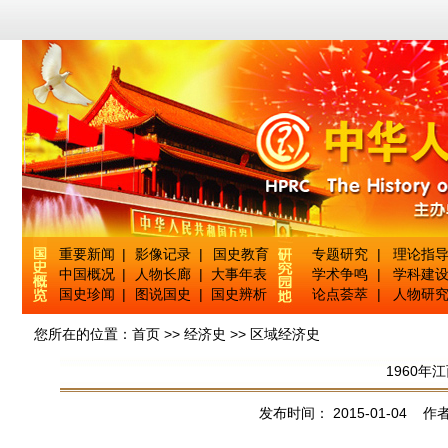
重要新闻
|
影像记录
|
国史教育
专题研究
|
理论指
中国概况
|
人物长廊
|
大事年表
学术争鸣
|
学科建
国史珍闻
|
图说国史
|
国史辨析
论点荟萃
|
人物研
您所在的位置：
首页
>>
经济史
>>
区域经济史
1960
发布时间： 2015-01-04 