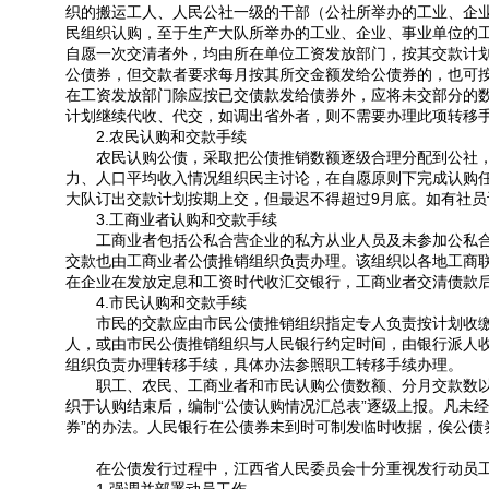
织的搬运工人、人民公社一级的干部（公社所举办的工业、企
民组织认购，至于生产大队所举办的工业、企业、事业单位的
自愿一次交清者外，均由所在单位工资发放部门，按其交款计
公债券，但交款者要求每月按其所交金额发给公债券的，也可
在工资发放部门除应按已交债款发给债券外，应将未交部分的
计划继续代收、代交，如调出省外者，则不需要办理此项转移
2.农民认购和交款手续
农民认购公债，采取把公债推销数额逐级合理分配到公社，
力、人口平均收入情况组织民主讨论，在自愿原则下完成认购
大队订出交款计划按期上交，但最迟不得超过9月底。如有社
3.工商业者认购和交款手续
工商业者包括公私合营企业的私方从业人员及未参加公私合
交款也由工商业者公债推销组织负责办理。该组织以各地工商
在企业在发放定息和工资时代收汇交银行，工商业者交清债款
4.市民认购和交款手续
市民的交款应由市民公债推销组织指定专人负责按计划收缴
人，或由市民公债推销组织与人民银行约定时间，由银行派人
组织负责办理转移手续，具体办法参照职工转移手续办理。
职工、农民、工商业者和市民认购公债数额、分月交款数以及
织于认购结束后，编制“公债认购情况汇总表”逐级上报。凡未
券”的办法。人民银行在公债券未到时可制发临时收据，俟公
在公债发行过程中，江西省人民委员会十分重视发行动员工