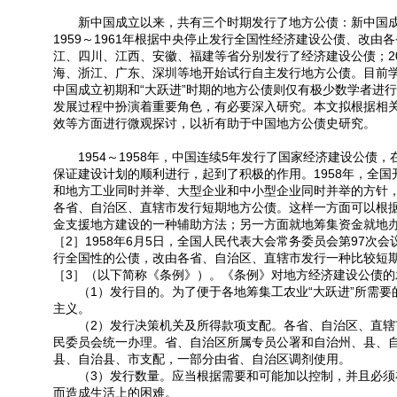
新中国成立以来，共有三个时期发行了地方公债：新中国成立初
1959～1961年根据中央停止发行全国性经济建设公债、改
江、四川、江西、安徽、福建等省分别发行了经济建设公债；200
海、浙江、广东、深圳等地开始试行自主发行地方公债。目前学
中国成立初期和“大跃进”时期的地方公债则仅有极少数学者进
发展过程中扮演着重要角色，有必要深入研究。本文拟根据相关
效等方面进行微观探讨，以祈有助于中国地方公债史研究。
1954～1958年，中国连续5年发行了国家经济建设公债
保证建设计划的顺利进行，起到了积极的作用。1958年，全国
和地方工业同时并举、大型企业和中小型企业同时并举的方针，
各省、自治区、直辖市发行短期地方公债。这样一方面可以根
金支援地方建设的一种辅助方法；另一方面就地筹集资金就地
［2］1958年6月5日，全国人民代表大会常务委员会第97次
行全国性的公债，改由各省、自治区、直辖市发行一种比较短
［3］（以下简称《条例》）。《条例》对地方经济建设公债
（1）发行目的。为了便于各地筹集工农业“大跃进”所需要
主义。
（2）发行决策机关及所得款项支配。各省、自治区、直辖市
民委员会统一办理。省、自治区所属专员公署和自治州、县、
县、自治县、市支配，一部分由省、自治区调剂使用。
（3）发行数量。应当根据需要和可能加以控制，并且必须在
而造成生活上的困难。