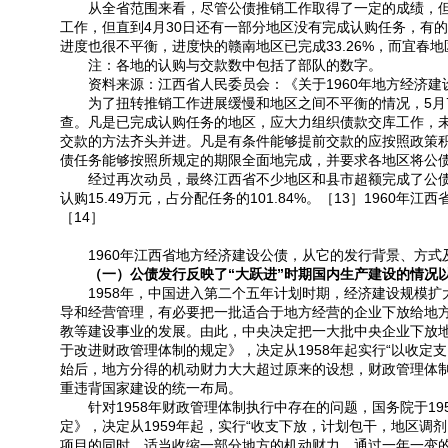
从全省范围来看，尽管公债推销工作取得了一定的成绩，但总
工作，但直到4月30日还有一部分地区没有完成认购任务，有的地
进度也很不平衡，进度快的赣南地区已完成33.26%，而宜春地区
注：各地的认购与交款数中包括了部队的数字。
资料来源：江西省人民委员会：《关于1960年地方经济建设公债
为了扭转推销工作进展缓慢和地区之间不平衡的情况，5月7
查。凡是已完成认购任务的地区，应大力组织债款交库工作，
交款的方法齐头并进。凡是有条件能够提前交款的应按照政策
债任务能够按照所规定的期限全面地完成，并要求各地区将公
经过再次动员，最终江西省不少地区和县市超额完成了公债推销任
认购15.49万元，占分配任务的101.84%。［13］1960
［14］
1960年江西省地方经济建设公债，从它的发行背景、方式
（一）公债发行反映了“大跃进”时期国内生产建设的情况
1958年，中国进入第二个五年计划时期，经济建设规模扩
导和经营管理，有必要把一批适合于地方经营的企业下放给地
教等建设事业的发展。由此，中央决定把一大批中央企业下放地
于改进财政管理体制的规定》，决定从1958年起实行“以收定
始后，地方分得的机动财力大大超过原来的设想，财政管理体
重违背国家建设的统一布局。
针对1958年财政管理体制执行中存在的问题，国务院于19
定》，决定从1959年起，实行“收支下放，计划包干，地区调剂
项目的同时，适当收缩一部分地方的机动财力，通过一年一变的