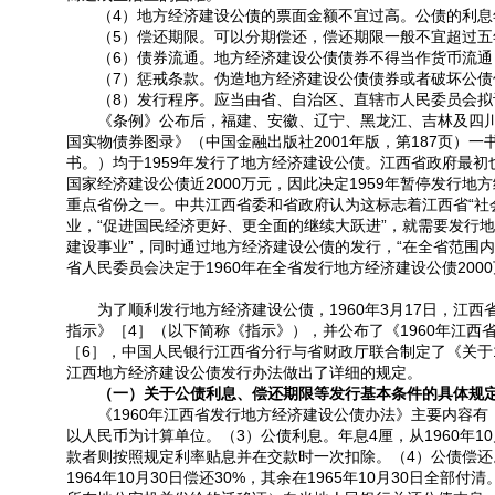
（4）地方经济建设公债的票面金额不宜过高。公债的利息年
（5）偿还期限。可以分期偿还，偿还期限一般不宜超过五
（6）债券流通。地方经济建设公债债券不得当作货币流通
（7）惩戒条款。伪造地方经济建设公债债券或者破坏公债
（8）发行程序。应当由省、自治区、直辖市人民委员会拟
《条例》公布后，福建、安徽、辽宁、黑龙江、吉林及四川等
国实物债券图录》（中国金融出版社2001年版，第187页）一
书。）均于1959年发行了地方经济建设公债。江西省政府最初
国家经济建设公债近2000万元，因此决定1959年暂停发行
重点省份之一。中共江西省委和省政府认为这标志着江西省“社
业，“促进国民经济更好、更全面的继续大跃进”，就需要发行
建设事业”，同时通过地方经济建设公债的发行，“在全省范围
省人民委员会决定于1960年在全省发行地方经济建设公债200
为了顺利发行地方经济建设公债，1960年3月17日，江西
指示》［4］（以下简称《指示》），并公布了《1960年江西
［6］，中国人民银行江西省分行与省财政厅联合制定了《关于
江西地方经济建设公债发行办法做出了详细的规定。
（一）关于公债利息、偿还期限等发行基本条件的具体规
《1960年江西省发行地方经济建设公债办法》主要内容有：
以人民币为计算单位。（3）公债利息。年息4厘，从1960年
款者则按照规定利率贴息并在交款时一次扣除。（4）公债偿还。发
1964年10月30日偿还30%，其余在1965年10月30日