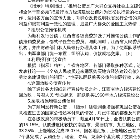
1.强调并部署动员工作
《指示》特别指出，“推销公债是广大群众支持社会主义建设
和全体干部必须“把发行地方经济建设公债列为贯彻执行党的社
作，运用各方面的宣传力量，向群众反复说明我省发行公债的
利益和眼前利益一致性的道理，启发广大群众的爱国主义热情，
2.组织公债推销机构
为顺利发行公债，江西省各级党委加强了对推销公债工作的
债推销委员会，邵式平任主任委员。与此同时，江西省人民委
机构，并由财政部门和人民银行办理具体工作。为了使军队系
出，由军事部门统一布置，组织认购，债款就地交库。［8］
3.利用报刊广泛宣传
根据《指示》精神，全省各地区、各部门采取多种形式，进行
发表社论——《全省人民动员起来踊跃购买地方经济建设公债》
劳动来建设我们的祖国”，“也要以踊跃购买公债的实际行动，
4.巡回放映公债宣传片
除了通过各大报纸进行宣传动员之外，江西省地方经济建设公
回放映，号召人民“动员起来，踊跃购买1960年地方经济建设公
5.采取措施增强公债信用
为了顺利发行新公债，《指示》还强调要增强和巩固公债在人
意检查过去的国家公债还本付息的情况，对已中签的都要及时归
在各级政府的积极动员下，截至4月30日止，全省认购公债157
的15.15%。认购进度比较快的南昌市、景德镇市、九江地
33.25%，上饶地区完成28.07%。据各地汇报，上饶地区
7个县完成了认购任务，瑞金、寻乌、龙南3个县完成了交款任