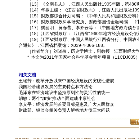
［13］《全南县志》，江西人民出版社1995年版，第480
［14］华桐主编：《江西省财政志》，江西人民出版社199
［15］财政部综合计划司编：《中华人民共和国财政史料》第
［16］财政部财政科学研究所、财政部国债金融司编：《中国
［17］樊丽明、黄春蕾、李齐云等：《中国地方政府债务管理
［18］江西省财政厅：《江西省1960年地方经济建设公债还本付
［19］江西省财政厅、中国人民银行江西省分行、中国农业
合通知》，江西省档案馆：X039-4-366-188。
［作者简介］刘晓泉，历史学博士，副教授，江西财经大学马
* 本文为2011年国家社会科学基金青年项目（11CDJ00
相关文档
王瑞芳：改革开放以来中国经济建设的突破性进展
我国经济建设发展的主要特点和方法论
毛泽东在经济建设中坚持原则性与灵活性的统一
胡敏：两个“加快”推动全面建成小康社会
李义平：经济发展的首要目标是惠及广大人民群众
财政部、银监会相关负责人解答地方债三大问题