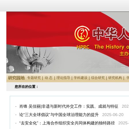
|
|
|
|
|
|
专题研究
动 态
理论指导
学科建设
综合研究
研究机构
您所在的位置：
·
肖锋 吴佳丽|非遗与新时代外交工作：实践、成就与特征
202
·
论“三大全球倡议”与中国全球治理能力的提升
2025-06-20
·
“去安全化”：上海合作组织安全共同体构建的独特路径
2025-