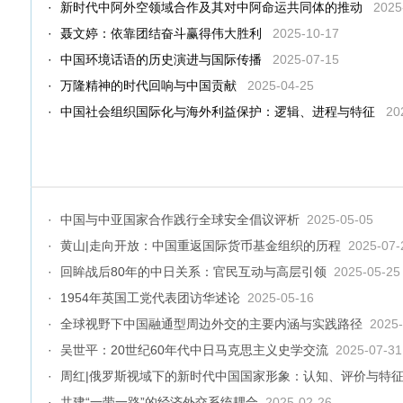
·
新时代中阿外空领域合作及其对中阿命运共同体的推动
2025
·
聂文婷：依靠团结奋斗赢得伟大胜利
2025-10-17
·
中国环境话语的历史演进与国际传播
2025-07-15
·
万隆精神的时代回响与中国贡献
2025-04-25
·
中国社会组织国际化与海外利益保护：逻辑、进程与特征
20
·
中国与中亚国家合作践行全球安全倡议评析
2025-05-05
·
黄山|走向开放：中国重返国际货币基金组织的历程
2025-07-
·
回眸战后80年的中日关系：官民互动与高层引领
2025-05-25
·
1954年英国工党代表团访华述论
2025-05-16
·
全球视野下中国融通型周边外交的主要内涵与实践路径
2025-
·
吴世平：20世纪60年代中日马克思主义史学交流
2025-07-31
·
周红|俄罗斯视域下的新时代中国国家形象：认知、评价与特
·
共建“一带一路”的经济外交系统耦合
2025-02-26