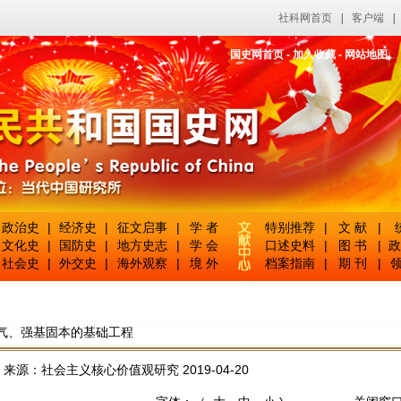
社科网首页
|
客户端
|
国史网首页
-
加入收藏
-
网站地图
政治史
|
经济史
|
征文启事
|
学 者
特别推荐
|
文 献
|
文化史
|
国防史
|
地方史志
|
学 会
口述史料
|
图 书
|
政
社会史
|
外交史
|
海外观察
|
境 外
档案指南
|
期 刊
|
领
气、强基固本的基础工程
 来源：社会主义核心价值观研究 2019-04-20