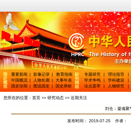
重要新闻
|
影像记录
|
教育指南
专题研究
|
理论指导
|
中国概况
|
人物长廊
|
大事年表
学术争鸣
|
学科建设
|
国史珍闻
|
图说国史
|
国史辨析
论点荟萃
|
人物研究
|
您所在的位置：
首页
>>
研究动态
>>
近期关注
刘仓：凝魂聚
发布时间： 2019-07-25 作者：