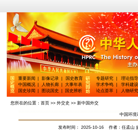
重要新闻
|
影像记录
|
国史教育
专题研究
|
理论指
中国概况
|
人物长廊
|
大事年表
学术争鸣
|
学科建
国史珍闻
|
图说国史
|
国史辨析
论点荟萃
|
人物研
您所在的位置：
首页
>>
外交史
>>
新中国外交
中国环境
发布时间： 2025-10-16 作者：任孟山