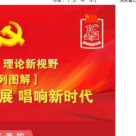
字体：（
大
中
小
)
关闭窗