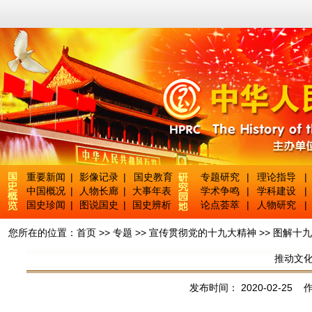
重要新闻
|
影像记录
|
国史教育
专题研究
|
理论指导
|
中国概况
|
人物长廊
|
大事年表
学术争鸣
|
学科建设
|
国史珍闻
|
图说国史
|
国史辨析
论点荟萃
|
人物研究
|
您所在的位置：
首页
>>
专题
>>
宣传贯彻党的十九大精神
>>
图解十九
推动文
发布时间： 2020-02-25 