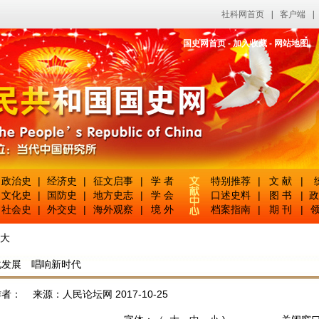
社科网首页
|
客户端
|
国史网首页
-
加入收藏
-
网站地图
政治史
|
经济史
|
征文启事
|
学 者
特别推荐
|
文 献
|
文化史
|
国防史
|
地方史志
|
学 会
口述史料
|
图 书
|
政
社会史
|
外交史
|
海外观察
|
境 外
档案指南
|
期 刊
|
领
大
化发展 唱响新时代
作者： 来源：人民论坛网 2017-10-25