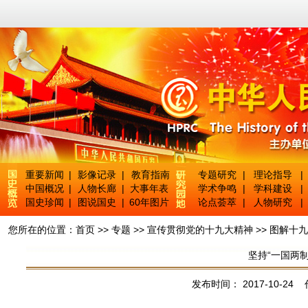
重要新闻
|
影像记录
|
教育指南
专题研究
|
理论指导
|
中国概况
|
人物长廊
|
大事年表
学术争鸣
|
学科建设
|
国史珍闻
|
图说国史
|
60年图片
论点荟萃
|
人物研究
|
您所在的位置：
首页
>>
专题
>>
宣传贯彻党的十九大精神
>>
图解十九
坚持“一国两
发布时间： 2017-10-24