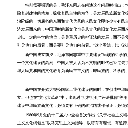
特别需要强调的是，毛泽东同志在阐述这个问题时指出：“中
除其封建性的糟粕，吸收其民主性的精华，是发展民族新文化
治阶级的一切腐朽的东西和古代优秀的人民文化即多少带有民
济发展而来的，中国现时的新文化也是从古代的旧文化发展而
史以一定的科学的地位，是尊重历史的辩证法的发展，而不是
引导他们向后看，而是要引导他们向前看。”这个看法，比《论
新中国成立前夕，毛泽东同志重申了要建设“民族的科学的大
一个文化建设的高潮。中国人被人认为不文明的时代已经过去了
华人民共和国的文化教育为新民主主义的，即民族的、科学的、
新中国在开始大规模国家工业化建设的同时，在创造中华民族
立。但也在“文化大革命”中，出现过“批林批孔”“评法批儒”
建设中华民族新文化，必须要有正确的政治路线作保证，必须
1986年9月党的十二届六中全会首次作出《关于社会主义精神
主义文化纲领是“以马克思主义为指导，以培育有理想、有道