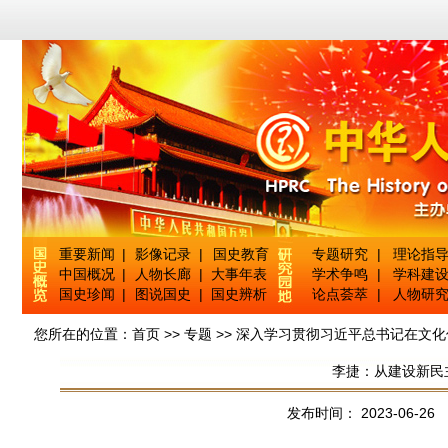
重要新闻
|
影像记录
|
国史教育
专题研究
|
理论指
中国概况
|
人物长廊
|
大事年表
学术争鸣
|
学科建
国史珍闻
|
图说国史
|
国史辨析
论点荟萃
|
人物研
您所在的位置：
首页
>>
专题
>>
深入学习贯彻习近平总书记在文化
李捷：从建设新民
发布时间： 2023-06-2