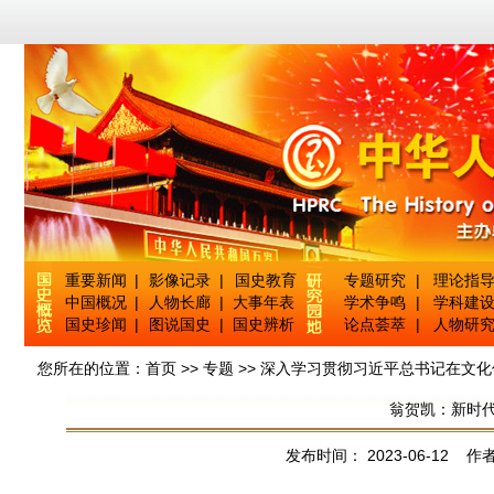
重要新闻
|
影像记录
|
国史教育
专题研究
|
理论指
中国概况
|
人物长廊
|
大事年表
学术争鸣
|
学科建
国史珍闻
|
图说国史
|
国史辨析
论点荟萃
|
人物研
您所在的位置：
首页
>>
专题
>>
深入学习贯彻习近平总书记在文化
翁贺凯：新时
发布时间： 2023-06-12 