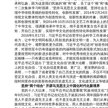
承和弘扬，因为这是我们民族的“根”和“魂”，丢了这个“根”和“
十二次集体学习时强调，“坚持马克思主义道德观、坚持社会
现中华传统美德的创造性转化、创新性发展”。2014年2月2
传统文化整体性地作为创造性转化、创新性发展的对象，强调
化和创新性发展”。到2014年10月15日在文艺工作座谈会
了中华文化，强调要传承中华文化，绝不是简单复古也不是盲
矩，开自己之生面’，实现中华文化的创造性转化和创新性发展”
2016年5月17日，习近平总书记在哲学社会科学工作座谈
命力，让中华文明同各国人民创造的多彩文明一道，为人类提
代语境之中，视野显然更为宏阔。习近平总书记还对“创造性
求，对那些至今仍有借鉴价值的内涵和陈旧的表现形式加以改
是要按照时代的新进步新进展，对中华优秀传统文化的内涵加
后相继——只有通过改造和转化，才能实现创新和发展；创造
近平总书记又提出了“坚定文化自信”的重大论断，强调中国有
上的文化自信，“文化自信是更基础、更广泛、更深厚的自信，
表明，一个抛弃了或者背叛了自己历史文化的民族，不仅不可
坚定文化自信，是对人类文化传承与演进一般规律的精辟概括
段时间里存在的形形色色的历史虚无主义、文化虚无主义等错
坚持“两个结合” 开辟马克思主义中国化时代化新境界
党的十八大以来，习近平总书记高度重视“民族传统文化”“历史
年9月24日，习近平总书记在纪念孔子诞辰2565 周年国际
党人不是历史虚无主义者，也不是文化虚无主义者。我们从来
族传统文化，科学对待世界各国文化，用人类创造的一切优秀思想