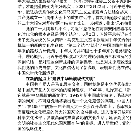
年大会上的重要讲话中指出，“只有把科学社会主义基本原则
结，才能把蓝图变为美好现实”。2021年3月22日，习近平
华，把弘扬优秀传统文化同马克思主义立场观点方法结合起来，坚
共产党成立一百周年大会上的重要讲话中，首次明确提出“坚持
的二十大报告对坚持“两个结合”作出进一步阐述，指出“只有
党的二十大闭幕后不久，习近平总书记在河南安阳殷墟考察时
化时代化的根本途径是“两个结合”。6月2日，习近平总书记在
出了更为系统的深入阐释：马克思主义基本原理同中华优秀传
机统一的新的文化生命体，“第二个结合”筑牢了中国道路的根
年来的路线方针政策、中华人民共和国七十多年来的道路理
升、理论概括。习近平总书记以巨大的理论创新勇气和深沉的文
深刻总结，是对理论创新规律的深刻揭示，也是对未来理论发
我们党的历史自信、文化自信达到了新高度，表明我们党在传
中国化时代化新境界。
在新的起点上“建设中华民族现代文明”
中国共产党人是马克思主义者，同时始终是中华优秀传统文
是中国共产党人矢志不渝的精神追求。1940年，毛泽东在《
它就是“中华民族的新文化”。1949年新中国成立前夕，毛泽
潮的到来，不可避免地将要出现一个文化建设的高潮。中国人
界”；在1954年的第一届全国人大一次会议开幕式上，毛泽
高度现代文化程度的伟大的国家”的奋斗目标。进入改革开放和
科学文化水平，发展高尚的丰富多彩的文化生活，建设高度的社
文明的社会主义现代化国家而奋斗”的目标。进入新世纪，党
国的战略任务。