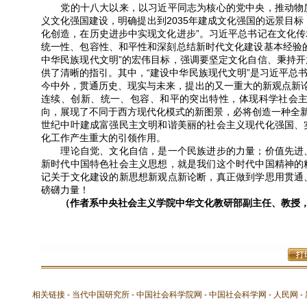
党的十八大以来，以习近平同志为核心的党中央，推动物质
义文化强国建设，明确提出到2035年建成文化强国的远景目
化创造，在历史进步中实现文化进步”。习近平总书记在文化
统一性、包容性、和平性和深刻总结新时代文化建设基本经验
中华民族现代文明”的宏伟目标，强调要坚定文化自信、秉持
供了清晰的指引。其中，“建设中华民族现代文明”是习近平总
今中外，贯通历史、现实与未来，提出的又一重大的新观点新论
连续、创新、统一、包容、和平的突出特性，体现科学社会
向，展现了不同于西方现代化模式的新图景，必将创造一种全新
世纪中叶建成富强民主文明和谐美丽的社会主义现代化强国、
化工作产生重大的引领作用。
理论自觉、文化自信，是一个民族进步的力量；价值先进、
新时代中国特色社会主义思想，就是我们这个时代中国精神的
记关于文化建设的新思想新观点新论断，真正做到学思用贯通
磅礴力量！
（作者系中央社会主义学院中华文化教研部副主任、教授，
相关链接 -
当代中国研究所
-
中国社会科学院网
-
中国社会科学网
-
人民网
-