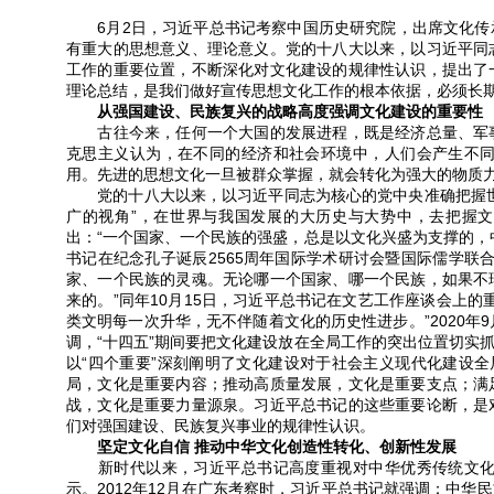
6月2日，习近平总书记考察中国历史研究院，出席文化传
有重大的思想意义、理论意义。党的十八大以来，以习近平同
工作的重要位置，不断深化对文化建设的规律性认识，提出了
理论总结，是我们做好宣传思想文化工作的根本依据，必须长
从强国建设、民族复兴的战略高度强调文化建设的重要性
古往今来，任何一个大国的发展进程，既是经济总量、军事
克思主义认为，在不同的经济和社会环境中，人们会产生不
用。先进的思想文化一旦被群众掌握，就会转化为强大的物质
党的十八大以来，以习近平同志为核心的党中央准确把握世
广的视角”，在世界与我国发展的大历史与大势中，去把握文化
出：“一个国家、一个民族的强盛，总是以文化兴盛为支撑的，中
书记在纪念孔子诞辰2565周年国际学术研讨会暨国际儒学联
家、一个民族的灵魂。无论哪一个国家、哪一个民族，如果不
来的。”同年10月15日，习近平总书记在文艺工作座谈会上
类文明每一次升华，无不伴随着文化的历史性进步。”2020年
调，“十四五”期间要把文化建设放在全局工作的突出位置切实
以“四个重要”深刻阐明了文化建设对于社会主义现代化建设全
局，文化是重要内容；推动高质量发展，文化是重要支点；满
战，文化是重要力量源泉。习近平总书记的这些重要论断，是
们对强国建设、民族复兴事业的规律性认识。
坚定文化自信 推动中华文化创造性转化、创新性发展
新时代以来，习近平总书记高度重视对中华优秀传统文化根
示。2012年12月在广东考察时，习近平总书记就强调：中