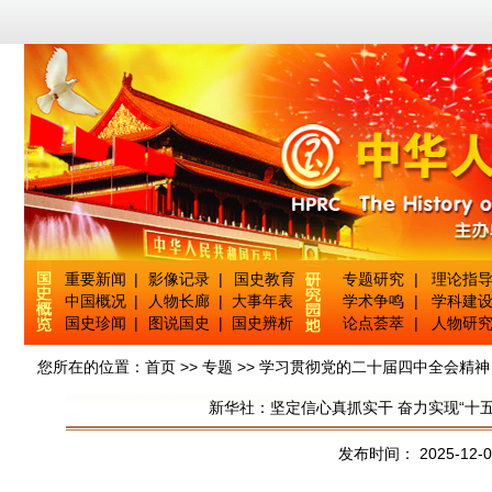
重要新闻
|
影像记录
|
国史教育
专题研究
|
理论指
中国概况
|
人物长廊
|
大事年表
学术争鸣
|
学科建
国史珍闻
|
图说国史
|
国史辨析
论点荟萃
|
人物研
您所在的位置：
首页
>>
专题
>>
学习贯彻党的二十届四中全会精神
新华社：坚定信心真抓实干 奋力实现“十
发布时间： 2025-12