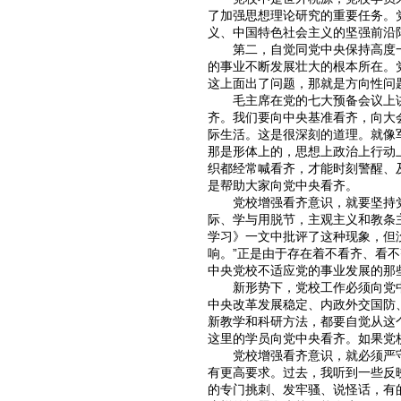
了加强思想理论研究的重要任务。
义、中国特色社会主义的坚强前沿
第二，自觉同党中央保持高度一
的事业不断发展壮大的根本所在。
这上面出了问题，那就是方向性问
毛主席在党的七大预备会议上讲过
齐。我们要向中央基准看齐，向大
际生活。这是很深刻的道理。就像
那是形体上的，思想上政治上行动
织都经常喊看齐，才能时刻警醒、
是帮助大家向党中央看齐。
党校增强看齐意识，就要坚持党
际、学与用脱节，主观主义和教条
学习》一文中批评了这种现象，但没
响。”正是由于存在着不看齐、看不
中央党校不适应党的事业发展的那
新形势下，党校工作必须向党中
中央改革发展稳定、内政外交国防
新教学和科研方法，都要自觉从这
这里的学员向党中央看齐。如果党
党校增强看齐意识，就必须严守
有更高要求。过去，我听到一些反
的专门挑刺、发牢骚、说怪话，有