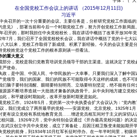
字体：（
大
在全国党校工作会议上的讲话
（2015年12月11日)
习近平
中央召开的一次十分重要的会议。主要任务是，分析研究党校工作面临的
的意见》，部署当前和今后一个时期党校工作，努力开创党校工作新局面
年召开的，那时我担任中央党校校长，我在讲话中概括了改革开放30年党
12年7月，我们召开了全国党校校长会议，我在讲话中概括了党的十七大
十八大以来，党校工作取得了新成绩、积累了新经验。今天的会议主要是
持党校姓党这个党校工作的根本原则谈一些看法。
作的重大意义
部分，党校是我们党教育培训党员领导干部的主渠道。这就决定了党校
庄严使命。
政，是中国、中国人民、中华民族的一大幸事。只要我们深入了解中国
产党领导，我们的国家、我们的民族不可能取得今天这样的成就，也不可
我们脑子要特别清醒、眼睛要特别明亮、立场要特别坚定，绝不能有任何
源源不断培养造就一大批德才兼备的执政骨干。从中央到地方建立党校
如此，和平建设时期如此，改革开放新时期更是如此。
校工作。1924年5月，党的第一次中央执委会扩大会议认为：“党内教
议，我们党成立了两所最早的党校——安源党校、北京党校。1925年1月
时更有设立党校有系统地教育党员……增进党员相互间对于主义的深切认
党校问题。1926年2月，党中央特别会议通过《开办最高党校问题》的决
同意在武汉创立中共中央党校，成立了筹备处，后因汪精卫叛变未能如期开学
党校的前身，到1934年10月红军长征时停办。在一年半时间里，初级