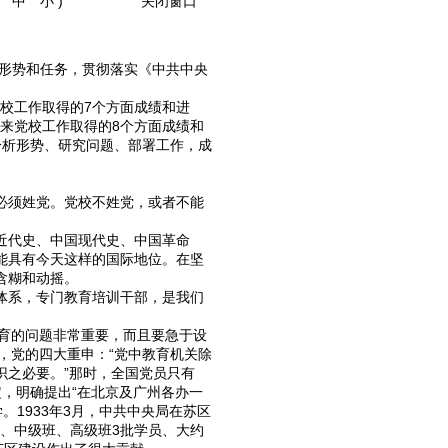
中
小
)
关闭窗口
形势和任务，贯彻落实《中共中央
。
校工作取得的7个方面成绩和进
以来党校工作取得的8个方面成绩和
分析形势、研究问题、部署工作，成
必须姓党。党校不姓党，或者不能
近代史、中国现代史、中国革命
能具有今天这样的国际地位。在坚
含糊和动摇。
体系，专门教育培训干部，是我们
育的问题非常重要，而且要急于设
，党的四大重申：“党中教育机关除
识之必要。”那时，全国党员只有
定，明确提出“在北京及广州各办一
。1933年3月，中共中央局在苏区
班、中级班、高级班3批学员、大约