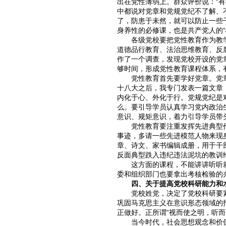
出在党性薄弱上。群众评价说：“
中都说对党章和党规党纪不了解、
了，防患于未然，就可以防止一些干
身养性的必修课，也是共产党人的“
各级党校要把党性教育作为教学
道德品行教育、法治思维教育、反
作了一个调查，发现党校开设的党
够时间，形成党性教育课程体系，
党性教育首先要学好党章。党章
十八大之后，我专门发表一篇文章
内化于心、外化于行。党规党纪是
么。要引导学员认真学习党内政治
意识、规矩意识，着力引导学员带
党性教育要注重发挥先进典型作
事迹，多请一些先进模范人物来现
章、诗文、家书编辑成册，用于干
反面典型跌入违纪违法泥坑的教训
这方面的课程，不能讲讲听听就
委和组织部门也要拿出考核检验的
四、关于提高党校科研能力和
党校姓党，决定了党校科研要紧
巩固马克思主义在意识形态领域的
正做好。正所谓“视而使之明，听而
当今时代，社会思想观念和价值