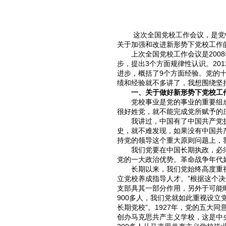
这次全国党校工作会议，是党
关于加强和改进新形势下党校工作
上次全国党校工作会议是2008
步，提出3个方面规律性认识。20
进步，概括了9个方面经验。党的
绩和经验就不多讲了，我想围绕坚
一、关于做好新形势下党校工
党校事业是党的事业的重要组成
很好姓党，就不能完成党所赋予的
我讲过，中国有了中国共产党执
史，就不难发现，如果没有中国共
持党的领导这个重大原则问题上，
我们党要在中国长期执政，必须
党的一大政治优势。革命战争年代
长期以来，我们党始终高度重视党
立党校养成指导人才。”根据这个决
支部具其一部分作用，另外于可能
900多人，我们党就如此重视设立
长期党校”。1927年，党的五大
创办马克思共产主义学校，这是中央