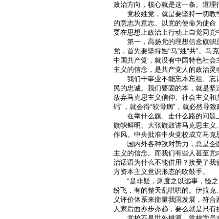
政治方向，核心就是这一条。道理
党校姓党，就是要坚持一切教学
的意志为意志、以党的使命为使命
要在思想上政治上行动上自觉同党
第一，高扬党的理想信念旗帜是
党，首先要坚持姓“马”姓“共”。
中国共产党，就没有中国特色社会
主义的信念，是共产党人的政治灵
我们干事业不能忘本忘祖、忘记
民的忠诚。我们要固的本，就是坚
放弃马克思主义信仰、社会主义和
钙”，就会得“软骨病”，就必然导
在举什么旗、走什么路的问题上，
旗帜鲜明、大张旗鼓讲马克思主义
作风。中央批准中央党校成立马克思
国内外各种敌对势力，总是企图
主义的信念。而我们有些人甚至党
治话语为什么不能借用？接受了我
方资本主义意识形态的吹鼓手。
“是非疑，则度之以远事，验之以
纷飞，有的整天乱哄哄的。伊拉克
义评价体系来衡量我国发展，符合
人家后面亦步亦趋，要么就是只有
党校不是世外桃源，党校学员来