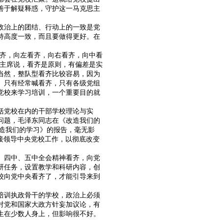
善于解疑释惑，守护这一马克思主
政治上的团结、行动上的一致是党
持高度一致，而且要做得更好。在
齐，向左看齐，向右看齐，向中看
毛主席说，看齐是原则，有偏差是实
当然，整队型看齐比较容易，因为
。只有经常喊看齐，只有各级党组
党校来学习培训，一个重要目的就
括党校在内的干部学校理论与实
问题，毛泽东同志在《改造我们的
改造我们的学习》的报告，毫无影
直接领导中央党校工作，以彻底改变
、四中、五中全会精神看齐，向党
研任务，设置教学和科研内容，创
校向党中央看齐了，才能引导来到
培训执政骨干的学校，政治上必须
对党和国家大政方针妄加议论，有
生在少数人身上，但影响很不好。