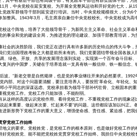
毕业，其中有基层干部也有高级干部，有党政军干部也有群众团体干部，为
1月，中央党校在延安复校。为开展全党整风运动和开好党的七大，从193
上党政军群领导干部到延安进行培训。当时，中央党校规模很大，分为6
参加整风。1943年3月，毛主席亲自兼任中央党校校长。中央党校成为高
校这个阵地，培养了大批领导骨干，为新民主主义革命、社会主义革命
党的事业和党的建设全局，为推进党的理论建设、加强干部教育培训，为
社会的决胜阶段，我们党正在进行具有许多新的历史特点的伟大斗争，
我们党治国理政考验之大都是前所未有的。我们党要团结带领全国各族人
协调、绿色、开放、共享的发展理念落到实处，实现第一个百年奋斗目标
大复兴的中国梦，关键在于培养造就一支具有铁一般信仰、铁一般信念、
波。”新老交替是自然规律，也是党的事业继往开来的必然要求。1992
产党内部。对这个问题要清醒，要注意培养人，要按照‘革命化、年轻化、知
了邓小平同志的深谋远虑。党校承担着为领导干部补钙壮骨、立根固本的
重视党校工作。党校工作只能加强，不能削弱。
从这样的高度认识党校作用、看待党校工作，不重视党校工作的现象还
“说起来重要、做起来次要、忙起来不要”的问题。这些都应该加以纠正。
改进新形势下党校工作的重大意义，增强使命感、责任感、紧迫感，把我
贯穿党校工作始终
地义的要求。党校姓党，是党校工作的根本原则，也是做好党校工作的
持好党校姓党、能不能把党校姓党贯穿党校工作始终。我担任中央党校校