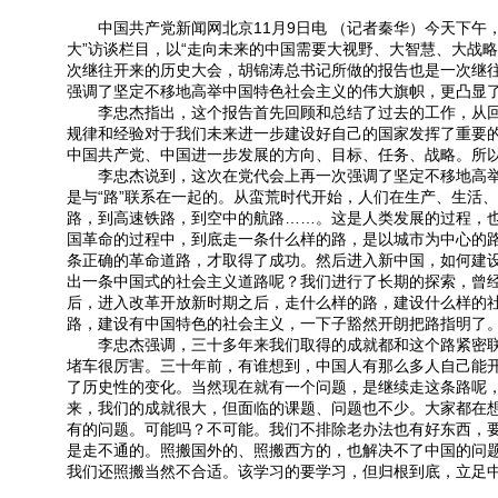
中国共产党新闻网北京11月9日电 （记者秦华）今天下午
大”访谈栏目，以“走向未来的中国需要大视野、大智慧、大战
次继往开来的历史大会，胡锦涛总书记所做的报告也是一次继
强调了坚定不移地高举中国特色社会主义的伟大旗帜，更凸显
李忠杰指出，这个报告首先回顾和总结了过去的工作，从
规律和经验对于我们未来进一步建设好自己的国家发挥了重要
中国共产党、中国进一步发展的方向、目标、任务、战略。所
李忠杰说到，这次在党代会上再一次强调了坚定不移地高
是与“路”联系在一起的。从蛮荒时代开始，人们在生产、生活
路，到高速铁路，到空中的航路……。这是人类发展的过程，
国革命的过程中，到底走一条什么样的路，是以城市为中心的
条正确的革命道路，才取得了成功。然后进入新中国，如何建设
出一条中国式的社会主义道路呢？我们进行了长期的探索，曾经
后，进入改革开放新时期之后，走什么样的路，建设什么样的
路，建设有中国特色的社会主义，一下子豁然开朗把路指明了
李忠杰强调，三十多年来我们取得的成就都和这个路紧密
堵车很厉害。三十年前，有谁想到，中国人有那么多人自己能
了历史性的变化。当然现在就有一个问题，是继续走这条路呢
来，我们的成就很大，但面临的课题、问题也不少。大家都在
有的问题。可能吗？不可能。我们不排除老办法也有好东西，
是走不通的。照搬国外的、照搬西方的，也解决不了中国的问
我们还照搬当然不合适。该学习的要学习，但归根到底，立足