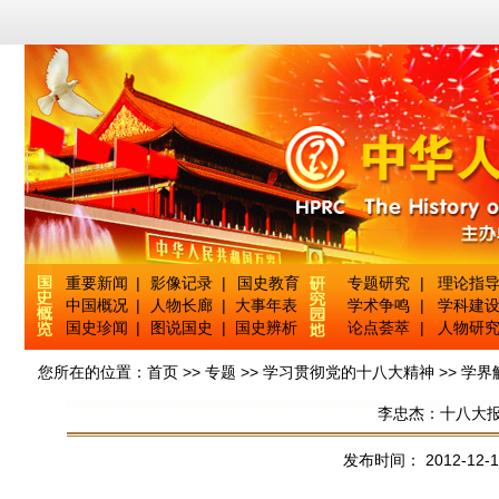
重要新闻
|
影像记录
|
国史教育
专题研究
|
理论指
中国概况
|
人物长廊
|
大事年表
学术争鸣
|
学科建
国史珍闻
|
图说国史
|
国史辨析
论点荟萃
|
人物研
您所在的位置：
首页
>>
专题
>>
学习贯彻党的十八大精神
>>
学界
李忠杰：十八大
发布时间： 2012-12