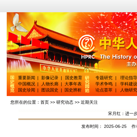
重要新闻
|
影像记录
|
国史教育
专题研究
|
理论指
中国概况
|
人物长廊
|
大事年表
学术争鸣
|
学科建
国史珍闻
|
图说国史
|
国史辨析
论点荟萃
|
人物研
您所在的位置：
首页
>>
研究动态
>>
近期关注
宋月红：进一
发布时间： 2025-06-25 