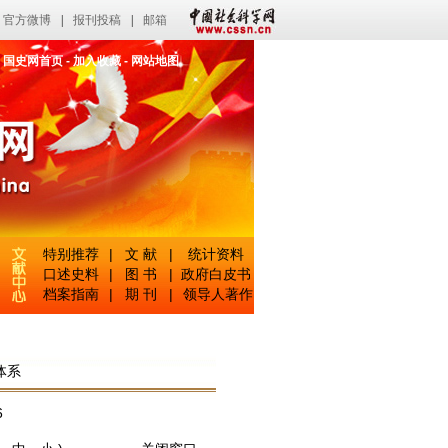
官方微博
|
报刊投稿
|
邮箱
国史网首页
-
加入收藏
-
网站地图
特别推荐
|
文 献
|
统计资料
口述史料
|
图 书
|
政府白皮书
档案指南
|
期 刊
|
领导人著作
体系
6