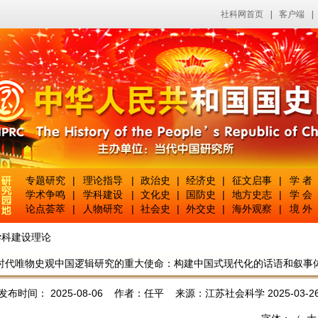
社科网首页
|
客户端
|
专题研究
|
理论指导
|
政治史
|
经济史
|
征文启事
|
学 者
学术争鸣
|
学科建设
|
文化史
|
国防史
|
地方史志
|
学 会
论点荟萃
|
人物研究
|
社会史
|
外交史
|
海外观察
|
境 外
学科建设理论
时代唯物史观中国逻辑研究的重大使命：构建中国式现代化的话语和叙事
发布时间： 2025-08-06 作者：任平 来源：江苏社会科学 2025-03-2