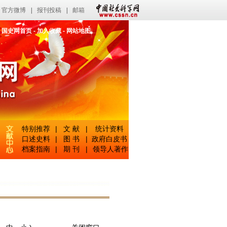
官方微博
|
报刊投稿
|
邮箱
国史网首页
-
加入收藏
-
网站地图
特别推荐
|
文 献
|
统计资料
口述史料
|
图 书
|
政府白皮书
档案指南
|
期 刊
|
领导人著作