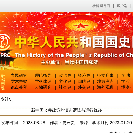
社科网首页
|
客户端
|
专题研究
|
理论指导
|
政治史
|
经济史
|
征文启事
|
学 者
学术争鸣
|
学科建设
|
文化史
|
国防史
|
地方史志
|
学 会
论点荟萃
|
人物研究
|
社会史
|
外交史
|
海外观察
|
境 外
会变迁史
新中国公共政策的演进逻辑与运行轨迹
发布时间： 2023-06-28 作者：史云贵 来源：学术月刊 2023-01-20