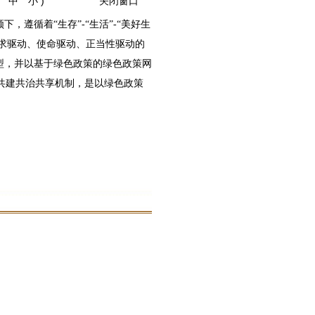
中
小
)
关闭窗口
遵循着“生存”-“生活”-“美好生
需求驱动、使命驱动、正当性驱动的
型，并以基于绿色政策的绿色政策网
共建共治共享机制，是以绿色政策